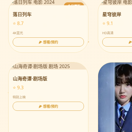
今日更新
落日列车
星穹彼岸
⭐ 8.7
⭐ 9.1
4K蓝光
HD高清
🌽 想看/预约

山海奇谭·剧场版
⭐ 9.3
特别上映
🌽 想看/预约