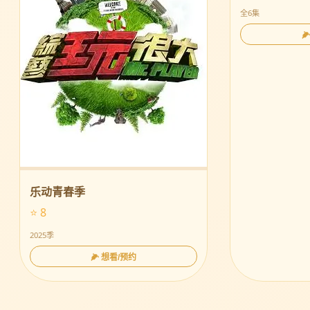
全6集

乐动青春季
⭐ 8
2025季
🌽 想看/预约