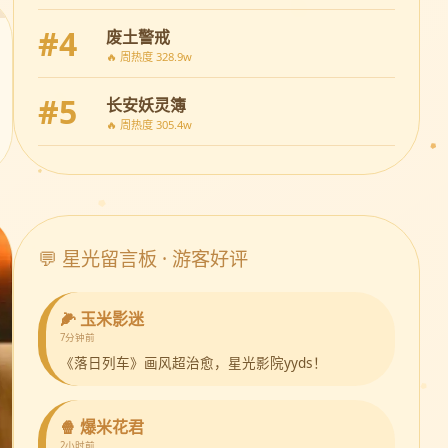
#4
废土警戒
🔥 周热度 328.9w
#5
长安妖灵簿
🔥 周热度 305.4w
💬 星光留言板 · 游客好评
🌽 玉米影迷
7分钟前
《落日列车》画风超治愈，星光影院yyds！
🍿 爆米花君
2小时前