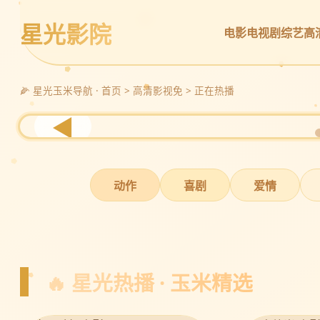
星光影院
电影
电视剧
综艺
高
🌽 星光玉米导航 · 首页 > 高清影视免 > 正在热播
◀
动作
喜剧
爱情
🔥 星光热播 · 玉米精选