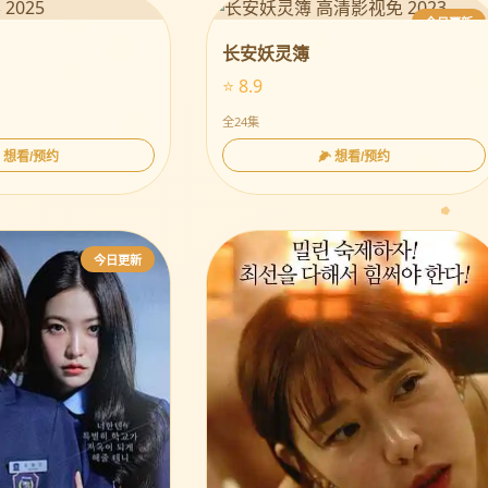
今日更新
长安妖灵簿
⭐ 8.9
全24集
 想看/预约
🌽 想看/预约
今日更新