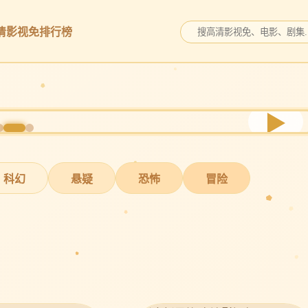
清影视免
排行榜
▶
科幻
悬疑
恐怖
冒险