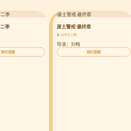
第二季
废土警戒·最终章
🎬 36天后上映
导演：刘畅
预约提醒
预约提醒