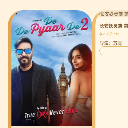
长安妖灵簿·
🎬 29天后上映
导演：苏青