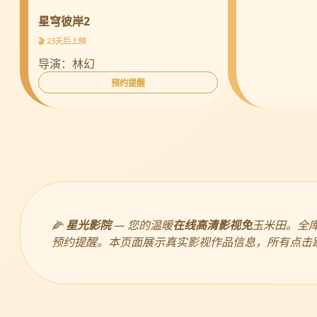
星穹彼岸2
🎬 23天后上映
导演：林幻
预约提醒
🌽
星光影院
— 您的温暖
在线高清影视免
玉米田。全
预约提醒。本页面展示真实影视作品信息，所有点击