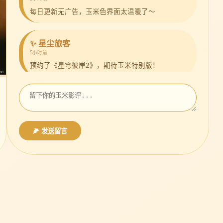
每日更新无广告，玉米色界面太温暖了～
✨ 星尘旅客
5小时前
预约了《星穹彼岸2》，期待玉米特别版！
🌽 发送留言