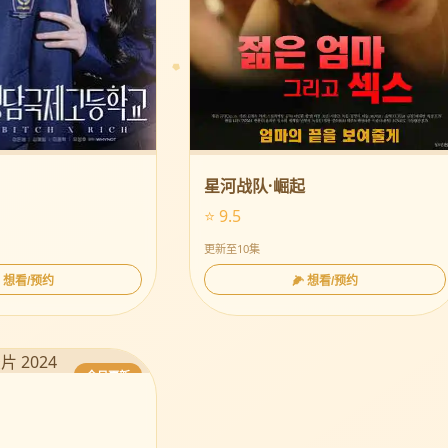
星河战队·崛起
⭐ 9.5
更新至10集
 想看/预约
🌽 想看/预约
今日更新