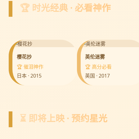
🏆 时光经典 · 必看神作
樱花抄
英伦迷雾
🏆 催泪神作
🏆 高分必看
日本 · 2015
英国 · 2017
⏳ 即将上映 · 预约星光