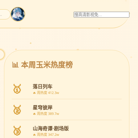
📊 本周玉米热度榜
🥇
落日列车
🔥 周热度 412.3w
🥈
星穹彼岸
🔥 周热度 389.7w
🥉
山海奇谭·剧场版
🔥 周热度 347.2w