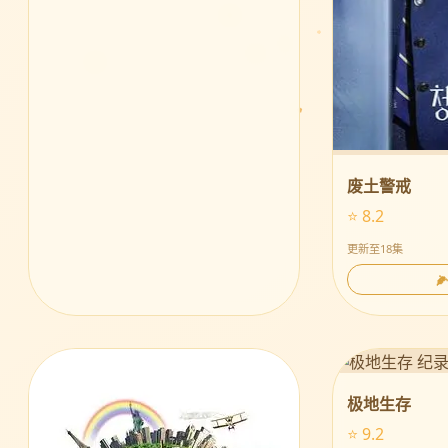
废土警戒
⭐ 8.2
更新至18集

极地生存
⭐ 9.2