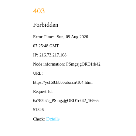
星光影院
☰
🔍
🌽 星光玉米导航 · 首页 > 高清影视免 > 正在热播
◀
▶
动作
喜剧
爱情
科幻
悬疑
恐怖
冒险
🔥 星光热播 · 玉米精选